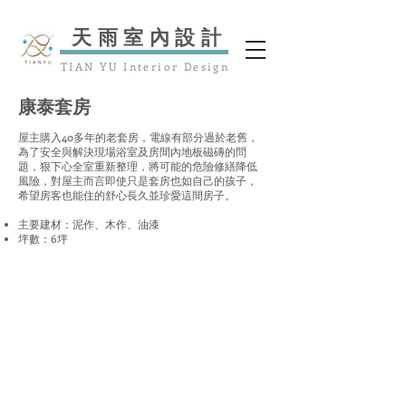
​天雨室內設計
TIAN YU Interior Design
康泰套房
屋主購入40多年的老套房，電線有部分過於老舊，
為了安全與解決現場浴室及房間內地板磁磚的問
題，狠下心全室重新整理，將可能的危險修繕降低
風險，對屋主而言即使只是套房也如自己的孩子，
希望房客也能住的舒心長久並珍愛這間房子。
主要建材：泥作、木作、油漆
坪數：6坪